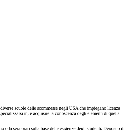
rso diverse scuole delle scommesse negli USA che impiegano licenza
 specializzarsi in, e acquisire la conoscenza degli elementi di quella
 o la sera orari sulla base delle esigenze degli studenti. Deposito di