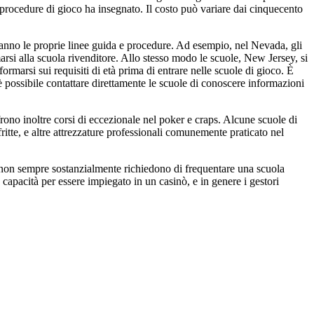
 procedure di gioco ha insegnato. Il costo può variare dai cinquecento
 hanno le proprie linee guida e procedure. Ad esempio, nel Nevada, gli
marsi alla scuola rivenditore. Allo stesso modo le scuole, New Jersey, si
rmarsi sui requisiti di età prima di entrare nelle scuole di gioco. È
 è possibile contattare direttamente le scuole di conoscere informazioni
frono inoltre corsi di eccezionale nel poker e craps. Alcune scuole di
fritte, e altre attrezzature professionali comunemente praticato nel
non sempre sostanzialmente richiedono di frequentare una scuola
e capacità per essere impiegato in un casinò, e in genere i gestori