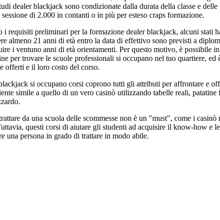
tudi dealer blackjack sono condizionate dalla durata della classe e delle
 sessione di 2.000 in contanti o in più per esteso craps formazione.
i requisiti preliminari per la formazione dealer blackjack, alcuni stati
ere almeno 21 anni di età entro la data di effettivo sono previsti a diplo
e i ventuno anni di età orientamenti. Per questo motivo, è possibile info
ine per trovare le scuole professionali si occupano nel tuo quartiere, ed
e offerti e il loro costo del corso.
ackjack si occupano corsi coprono tutti gli attributi per affrontare e of
nte simile a quello di un vero casinò utilizzando tabelle reali, patatine 
zzardo.
rattare da una scuola delle scommesse non è un "must", come i casinò 
Tuttavia, questi corsi di aiutare gli studenti ad acquisire il know-how e l
e una persona in grado di trattare in modo abile.