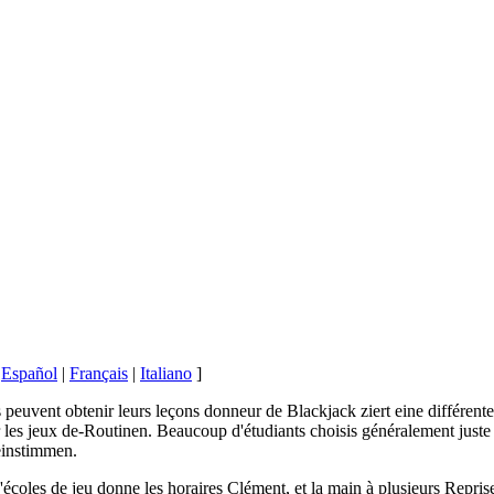
|
Español
|
Français
|
Italiano
]
 peuvent obtenir leurs leçons donneur de Blackjack ziert eine différen
r les jeux de-Routinen. Beaucoup d'étudiants choisis généralement juste 
einstimmen.
écoles de jeu donne les horaires Clément, et la main à plusieurs Repris