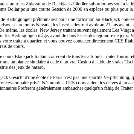
tudes pour les Zulassung de Blackjack-Händler subordonnés sont à la l
ents Dollar pour une courte Session de 2000 en espèces ou plus pour la
as de Bedingungen préliminaires pour une formation au Blackjack concess
ielsweise au moins Nevada, les inscrits devront avoir au 21 ans avant l
De même, les écoles, New Jersey traitant suivent également Les Vingt ans
ur les Bedingungen d'âge, avant de dans les écoles rejoindre de jeux. V
s votre traitant quartier, et vous pouvez contacter directement CES Étab
rais de cours.
cours Blackjack traitant couvrent de tous les attributs Traiter fournir 
er une ambiance similaire à celle d'un vrai Casino à l'aide de vraies Tis
strie des jeux de hasard.
ack Gesicht d'une école de Paris n'est pas une sportifs Verpflichtung, q
concessionnaire privé. Néanmoins, CES cours aident les élèves à un acqu
stionnaires Preferent généralement embaucher quelqu'un fähig de Traite