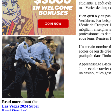
étudiants. Dépôt d'é
mai Variér de cinq c
Bien qu'il n'y ait p
Verfahren. Par beisp
l'école de Croupier. 
möglich renseigner s
professionnelles dan
et de leurs Remises f
Un certain nombre de 
écoles de jeu de cré
pratiquée dans l'indu
Apprentissage Blackj
à une école convier 
un casino, et les ge
Read more about the
Las Vegas 2024 Super
Bowl Streaker
!