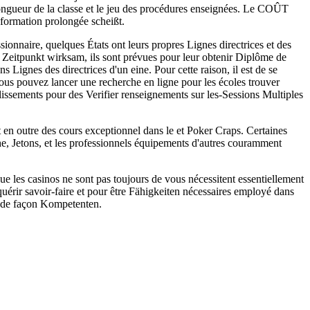
ongueur de la classe et le jeu des procédures enseignées. Le COÛT
 formation prolongée scheißt.
ionnaire, quelques États ont leurs propres Lignes directrices et des
a Zeitpunkt wirksam, ils sont prévues pour leur obtenir Diplôme de
 Lignes des directrices d'un eine. Pour cette raison, il est de se
ous pouvez lancer une recherche en ligne pour les écoles trouver
lissements pour des Verifier renseignements sur les-Sessions Multiples
et en outre des cours exceptionnel dans le et Poker Craps. Certaines
che, Jetons, et les professionnels équipements d'autres couramment
ue les casinos ne sont pas toujours de vous nécessitent essentiellement
érir savoir-faire et pour être Fähigkeiten nécessaires employé dans
r de façon Kompetenten.