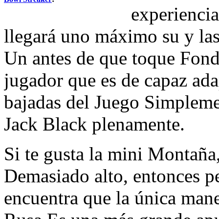
experiencia
llegará uno máximo su y la
Un antes de que toque Fon
jugador que es de capaz ada
bajadas del Juego Simpleme
Jack Black plenamente.
Si te gusta la mini Montaña
Demasiado alto, entonces p
encuentra que la única mane