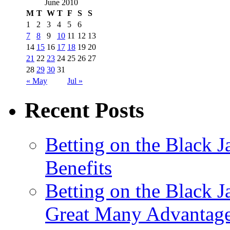
June 2010
M
T
W
T
F
S
S
1
2
3
4
5
6
7
8
9
10
11
12
13
14
15
16
17
18
19
20
21
22
23
24
25
26
27
28
29
30
31
« May
Jul »
Recent Posts
Betting on the Black 
Benefits
Betting on the Black J
Great Many Advantag