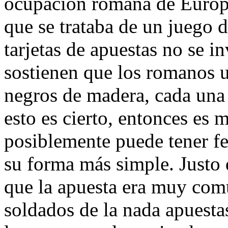
ocupación romana de Europ
que se trataba de un juego 
tarjetas de apuestas no se i
sostienen que los romanos u
negros de madera, cada una 
esto es cierto, entonces es 
posiblemente puede tener fe
su forma más simple. Justo
que la apuesta era muy com
soldados de la nada apuest