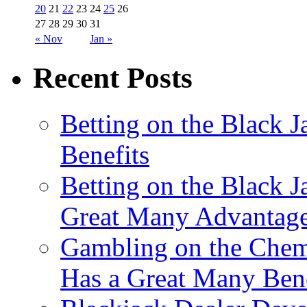
20
21
22
23
24
25
26
27
28
29
30
31
« Nov
Jan »
Recent Posts
Betting on the Black 
Benefits
Betting on the Black J
Great Many Advantag
Gambling on the Chemi
Has a Great Many Bene