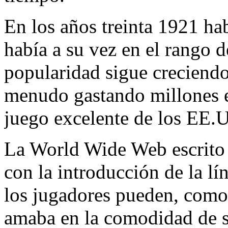
En los años treinta 1921 hab
había a su vez en el rango 
popularidad sigue creciendo
menudo gastando millones en
juego excelente de los EE.
La World Wide Web escrito 
con la introducción de la lí
los jugadores pueden, como 
amaba en la comodidad de s