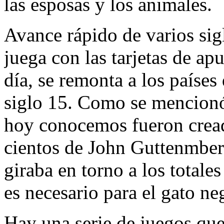
las esposas y los animales.
Avance rápido de varios sig
juega con las tarjetas de a
día, se remonta a los países 
siglo 15. Como se mencionó
hoy conocemos fueron cread
cientos de John Guttenmber
giraba en torno a los totale
es necesario para el gato ne
Hay una serie de juegos qu