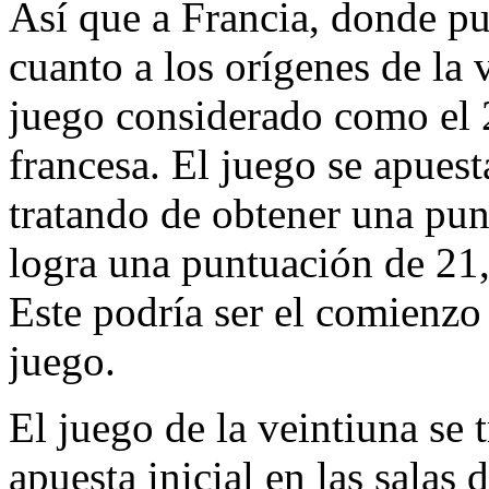
Así que a Francia, donde p
cuanto a los orígenes de la 
juego considerado como el 2
francesa. El juego se apuest
tratando de obtener una punt
logra una puntuación de 21, 
Este podría ser el comienzo 
juego.
El juego de la veintiuna se
apuesta inicial en las sala